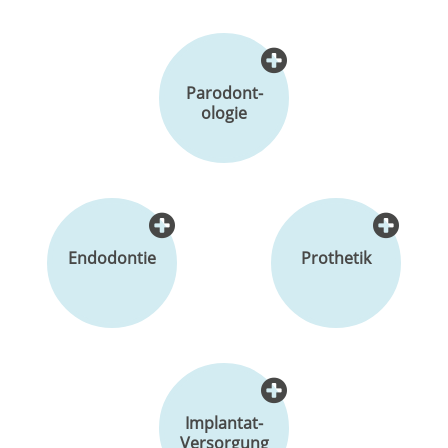
Parodont-
ologie
Endodontie
Prothetik
Implantat-
Versorgung